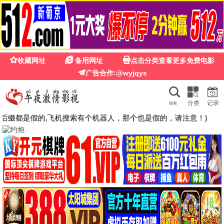
🍉
☰
国产第一福利影院