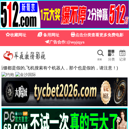
🍉
☰
国产第一福利影院