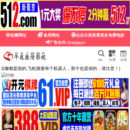
🍉
☰
国产第一福利影院